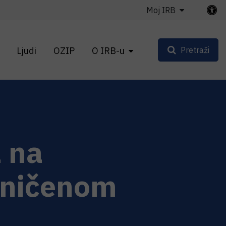
Moj IRB
Ljudi
OZIP
O IRB-u
Pretraži
a na
aničenom