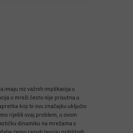
imaju niz važnih implikacija u
ija o mreži često nije prisutna u
pretka koji bi ovu značajku uključio
mo riješili ovaj problem, u ovom
ohastičku dinamiku na mrežama s
lje ćemo razviti teoriju približnih