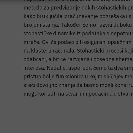
metoda za predviđanje nekih stohastičkih p
kako bi uključile izračunavanje pogrešaka i 
brojem stanja. Također ćemo razviti duboku
stohastičke dinamike iz podataka s nepotpun
mreže. Ovi će podaci biti osigurani opsežnim
na klasteru računala. Stohastički procesi koji ć
odabrani, a bit će razvijena i posebna shem
interesa. Nadalje, usporedit ćemo ta dva smjera
pristup bolje funkcionira u kojim slučajevima
steći dovoljno znanja da bismo mogli konstrui
mogli koristiti na stvarnim podacima u stvar