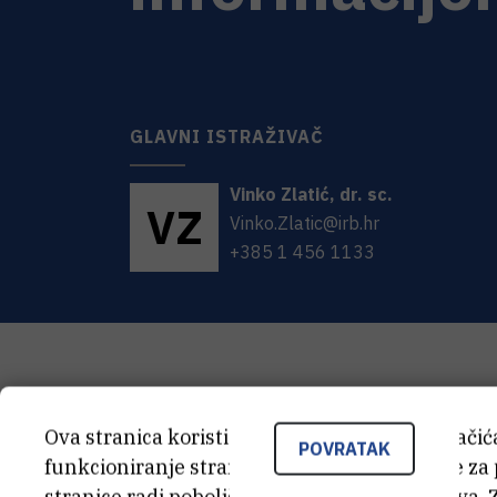
GLAVNI ISTRAŽIVAČ
Vinko
Zlatić
,
dr. sc.
V
Z
Vinko.Zlatic@irb.hr
+385 1 456 1133
Ova stranica koristi kolačiće. Neki od tih kolači
POVRATAK
funkcioniranje stranice, dok se drugi koriste za