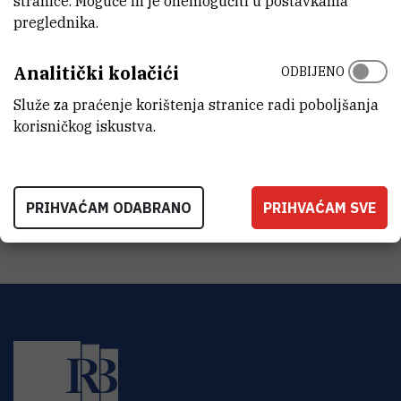
stranice. Moguće ih je onemogućiti u postavkama
preglednika.
STATUS
Završen
Analitički kolačići
ODBIJENO
IZNOS FINANCIRANJA
Služe za praćenje korištenja stranice radi poboljšanja
103.362
HRK
korisničkog iskustva.
VIŠE INFORMACIJA
CroRIS stranica projekta
PRIHVAĆAM ODABRANO
PRIHVAĆAM SVE