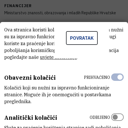
FINANCIJER
Ministarstvo znanosti, obrazovanja i mladih Republike Hrvatske
DATUM POČETKA
Ova stranica koristi kolačiće. Neki od tih kolačića nužni
1.1.2007.
su za ispravno funkcioniranje stranice, dok se drugi
POVRATAK
koriste za praćenje korištenja stranice radi
DATUM ZAVRŠETKA
poboljšanja korisničkog iskustva. Za više informacija
1.1.2009.
pogledajte naše
uvjete korištenja
.
STATUS
Završen
Obavezni kolačići
PRIHVAĆENO
Kolačići koji su nužni za ispravno funkcioniranje
IZNOS FINANCIRANJA
stranice. Moguće ih je onemogućiti u postavkama
0
EUR
preglednika.
VIŠE INFORMACIJA
Analitički kolačići
CroRIS stranica projekta
ODBIJENO
Služe za praćenje korištenja stranice radi poboljšanja