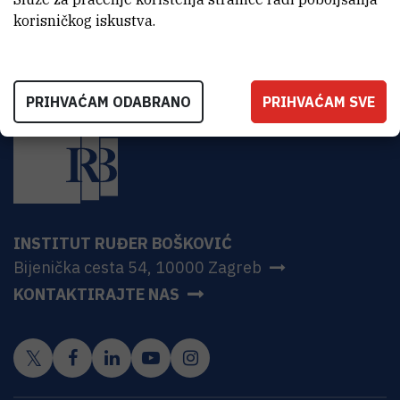
korisničkog iskustva.
PRIHVAĆAM ODABRANO
PRIHVAĆAM SVE
INSTITUT RUĐER BOŠKOVIĆ
Bijenička cesta 54, 10000 Zagreb
KONTAKTIRAJTE NAS