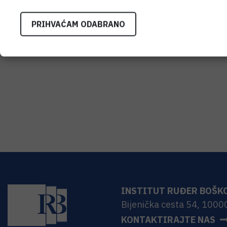
PRIHVAĆAM ODABRANO
INSTITUT RUĐER BOŠK
Bijenička cesta 54, 1000
KONTAKTIRAJTE NAS