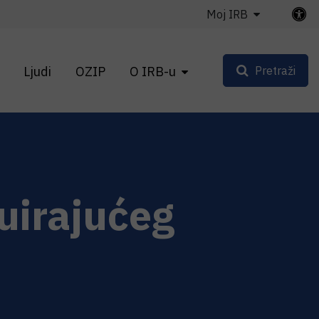
Moj IRB
Ljudi
OZIP
O IRB-u
Pretraži
luirajućeg