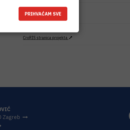
IZNOS FINANCIRANJA
PRIHVAĆAM SVE
0
EUR
VIŠE INFORMACIJA
CroRIS stranica projekta
OVIĆ
0 Zagreb