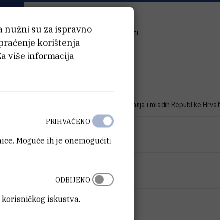
TIP PROJEKTA
ća nužni su za ispravno
Znanstveno-istraživački projekti
 praćenje korištenja
Za više informacija
PROGRAM
zProjekti
FINANCIJER
Ministarstvo znanosti, obrazovanja i mladih Republike Hrva
PRIHVAĆENO
DATUM POČETKA
anice. Moguće ih je onemogućiti
1.1.2007.
DATUM ZAVRŠETKA
1.1.2009.
ODBIJENO
 korisničkog iskustva.
STATUS
Završen