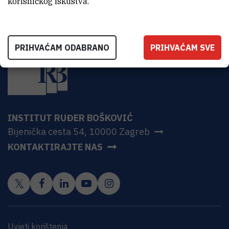
korisničkog iskustva.
PRIHVAĆAM ODABRANO
PRIHVAĆAM SVE
INSTITUT RUĐER BOŠKOVIĆ
Bijenička cesta 54, 10000 Zagreb
KONTAKTIRAJTE NAS
Uvjeti korištenja