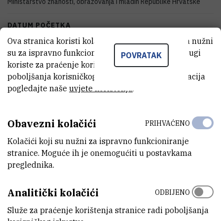
Ministarstvo znanosti, obrazovanja i mladih Republike Hrvatske
DATUM POČETKA
1.1.2002.
Ova stranica koristi kolačiće. Neki od tih kolačića nužni
su za ispravno funkcioniranje stranice, dok se drugi
POVRATAK
DATUM ZAVRŠETKA
koriste za praćenje korištenja stranice radi
31.12.2005.
poboljšanja korisničkog iskustva. Za više informacija
pogledajte naše
uvjete korištenja
.
STATUS
Završen
Obavezni kolačići
PRIHVAĆENO
IZNOS FINANCIRANJA
Kolačići koji su nužni za ispravno funkcioniranje
0
HRK
stranice. Moguće ih je onemogućiti u postavkama
preglednika.
VIŠE INFORMACIJA
CroRIS stranica projekta
Analitički kolačići
ODBIJENO
Služe za praćenje korištenja stranice radi poboljšanja