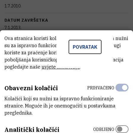
1.7.2010.
DATUM ZAVRŠETKA
7.1.2013.
Ova stranica koristi kolačiće. Neki od tih kolačića nužni
STATUS
su za ispravno funkcioniranje stranice, dok se drugi
POVRATAK
Završen
koriste za praćenje korištenja stranice radi
poboljšanja korisničkog iskustva. Za više informacija
IZNOS FINANCIRANJA
pogledajte naše
uvjete korištenja
.
900.000
HRK
VIŠE INFORMACIJA
Obavezni kolačići
PRIHVAĆENO
CroRIS stranica projekta
Kolačići koji su nužni za ispravno funkcioniranje
stranice. Moguće ih je onemogućiti u postavkama
preglednika.
Analitički kolačići
ODBIJENO
Fotoni su izvanredni reagensi koji otvaraju nove mogućnosti u