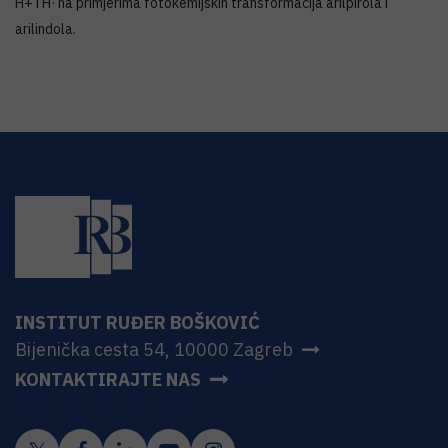
H+ i H· na primjerima fotokemijskih transformacija arilpirola i
arilindola.
INSTITUT RUĐER BOŠKOVIĆ
Bijenička cesta 54, 10000 Zagreb
KONTAKTIRAJTE NAS