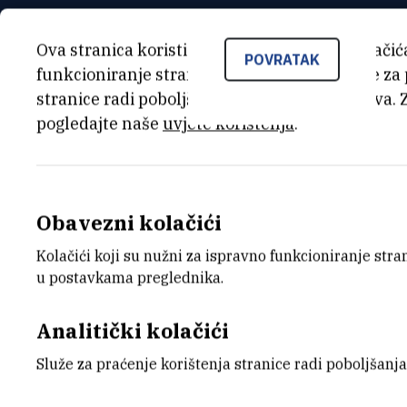
Ova stranica koristi kolačiće. Neki od tih kolači
POVRATAK
funkcioniranje stranice, dok se drugi koriste za
stranice radi poboljšanja korisničkog iskustva. 
pogledajte naše
uvjete korištenja
.
Obavezni kolačići
Kolačići koji su nužni za ispravno funkcioniranje str
u postavkama preglednika.
Analitički kolačići
Služe za praćenje korištenja stranice radi poboljšanja