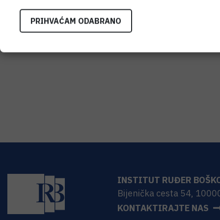
PRIHVAĆAM ODABRANO
INSTITUT RUĐER BOŠK
Bijenička cesta 54, 1000
KONTAKTIRAJTE NAS