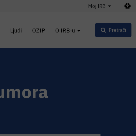
Moj IRB
Ljudi
OZIP
O IRB-u
Pretraži
tumora