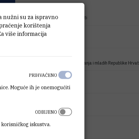
TIP PROJEKTA
ća nužni su za ispravno
Znanstveno-istraživački projekti
 praćenje korištenja
PROGRAM
Za više informacija
zProjekti
FINANCIJER
Ministarstvo znanosti, obrazovanja i mladih Republike Hrva
PRIHVAĆENO
DATUM POČETKA
1.1.2007.
anice. Moguće ih je onemogućiti
DATUM ZAVRŠETKA
1.1.2009.
ODBIJENO
STATUS
 korisničkog iskustva.
Završen