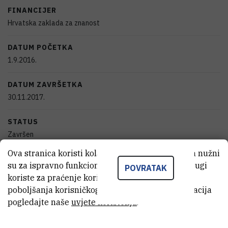
FINANCIJER
Hrvatska zaklada za znanost
DATUM POČETKA
1.9.2016.
DATUM ZAVRŠETKA
30.11.2017.
STATUS
Završen
Ova stranica koristi kolačiće. Neki od tih kolačića nužni
IZNOS FINANCIRANJA
su za ispravno funkcioniranje stranice, dok se drugi
POVRATAK
55.710
HRK
koriste za praćenje korištenja stranice radi
poboljšanja korisničkog iskustva. Za više informacija
VIŠE INFORMACIJA
pogledajte naše
uvjete korištenja
.
CroRIS stranica projekta