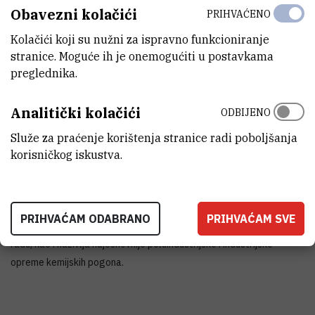
Obavezni kolačići
PRIHVAĆENO
Kolačići koji su nužni za ispravno funkcioniranje
stranice. Moguće ih je onemogućiti u postavkama
Projekt KELANA je nastavak rada na kemijskom nazivlju započetim
preglednika.
u okviru završenog projekta KENA (2009–2010.) (www.struna-
kena.com), a podrazumijeva prikupljanje:
Analitički kolačići
ODBIJENO
- novih pojmova svih grana kemije te strukovno i terminološko
Služe za praćenje korištenja stranice radi poboljšanja
usustavljivanje njihovih hrvatskih naziva s onima obrađenim i
korisničkog iskustva.
upisanim u terminološku bazu STRUNA, tijekom i nakon trajanja
projekta KENA,
- te stručnu i terminološku obradu hrvatskoga nazivlja vezanog uz
PRIHVAĆAM ODABRANO
PRIHVAĆAM SVE
pribor, opremu, aparature i uređaje koji se rabe u laboratorijskome
radu, kao i nazivlja najosnovnije poluindustrijske i industrijske
opreme kemijskih pogona.