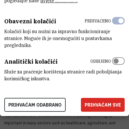
pogledajte naše
uvjete korištenja
.
DATUM ZAVRŠETKA
31.8.2022.
Obavezni kolačići
PRIHVAĆENO
STATUS
Kolačići koji su nužni za ispravno funkcioniranje
Završen
stranice. Moguće ih je onemogućiti u postavkama
preglednika.
IZNOS FINANCIRANJA
2.000.741
EUR
Analitički kolačići
ODBIJENO
VIŠE INFORMACIJA
Služe za praćenje korištenja stranice radi poboljšanja
CroRIS stranica projekta
korisničkog iskustva.
PRIHVAĆAM ODABRANO
PRIHVAĆAM SVE
The fast and cost-efficient detection of pathogens is highly
important in many sectors such as healthcare, agriculture, and