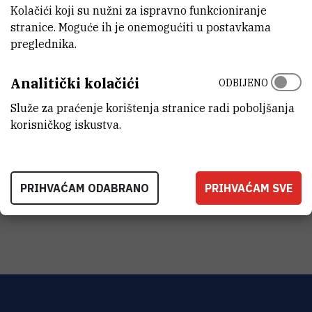
CroRIS stranica projekta
Kolačići koji su nužni za ispravno funkcioniranje
stranice. Moguće ih je onemogućiti u postavkama
preglednika.
Analitički kolačići
ODBIJENO
OpenAIRE (Open Access Infrastructure for Research in Europe) je
Služe za praćenje korištenja stranice radi poboljšanja
H2020 projekt Europske komisije (EC) koji promiče provedbu
korisničkog iskustva.
otvorenog pristupa znanstvenim publikacijama i istraživačkim
podacima te gradi europsku znanstveno-istraživačku
infrastrukturu za pohranu, pronalaženje i ponovno korištenje
rezultata istraživanja te na taj način unaprjeđuje vidljivost
PRIHVAĆAM ODABRANO
PRIHVAĆAM SVE
rezultata istraživanja projekata Europske komisije.