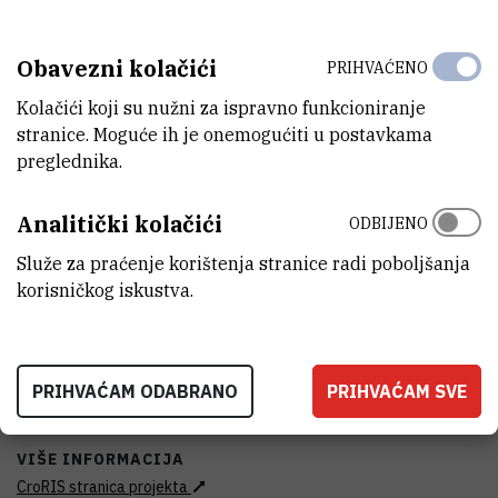
Istraživački projekti
FINANCIJER
Obavezni kolačići
PRIHVAĆENO
Hrvatska zaklada za znanost
Kolačići koji su nužni za ispravno funkcioniranje
stranice. Moguće ih je onemogućiti u postavkama
DATUM POČETKA
preglednika.
15.11.2018.
DATUM ZAVRŠETKA
Analitički kolačići
ODBIJENO
14.11.2022.
Služe za praćenje korištenja stranice radi poboljšanja
korisničkog iskustva.
STATUS
Završen
IZNOS FINANCIRANJA
PRIHVAĆAM ODABRANO
PRIHVAĆAM SVE
994.300
HRK
VIŠE INFORMACIJA
CroRIS stranica projekta