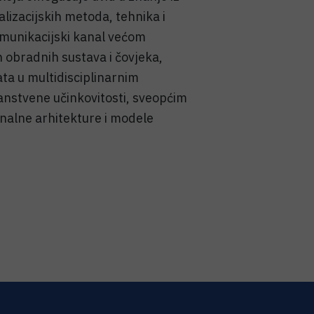
lizacijskih metoda, tehnika i
komunikacijski kanal većom
h obradnih sustava i čovjeka,
ata u multidisciplinarnim
anstvene učinkovitosti, sveopćim
unalne arhitekture i modele