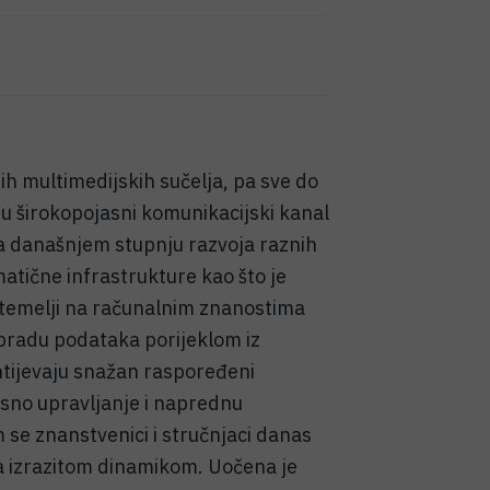
nih multimedijskih sučelja, pa sve do
ju širokopojasni komunikacijski kanal
na današnjem stupnju razvoja raznih
atične infrastrukture kao što je
o temelji na računalnim znanostima
 obradu podataka porijeklom iz
htijevaju snažan raspoređeni
sno upravljanje i naprednu
m se znanstvenici i stručnjaci danas
sa izrazitom dinamikom. Uočena je