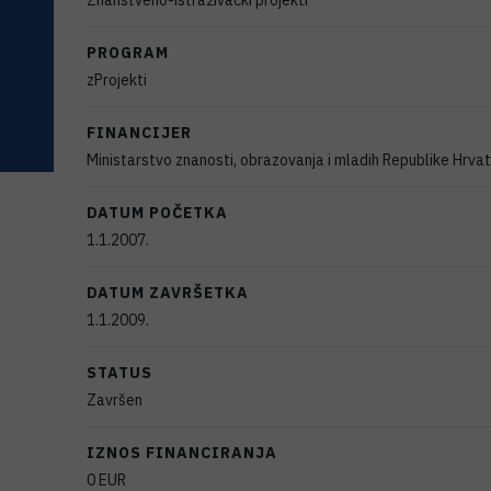
Znanstveno-istraživački projekti
PROGRAM
zProjekti
FINANCIJER
Ministarstvo znanosti, obrazovanja i mladih Republike Hrva
DATUM POČETKA
1.1.2007.
DATUM ZAVRŠETKA
1.1.2009.
STATUS
Završen
IZNOS FINANCIRANJA
0
EUR