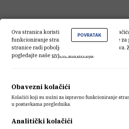
Ova stranica koristi kolačiće. Neki od tih kolači
POVRATAK
funkcioniranje stranice, dok se drugi koriste za
stranice radi poboljšanja korisničkog iskustva. 
pogledajte naše
uvjete korištenja
.
Obavezni kolačići
Kolačići koji su nužni za ispravno funkcioniranje str
u postavkama preglednika.
Analitički kolačići