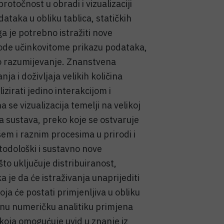
otočnost u obradi i vizualizaciji
ataka u obliku tablica, statičkih
ga je potrebno istražiti nove
vode učinkovitome prikazu podataka,
vo razumijevanje. Znanstvena
ja i doživljaja velikih količina
izirati jedino interakcijom i
e vizualizacija temelji na velikoj
a sustava, preko koje se ostvaruje
šem i raznim procesima u prirodi i
etodološki i sustavno nove
što uključuje distribuiranost,
 je da će istraživanja unaprijediti
ja će postati primjenljiva u obliku
elnu numeričku analitiku primjena
 koja omogućuje uvid u znanje iz