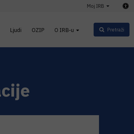
Moj IRB
Ljudi
OZIP
O IRB-u
Pretraži
cije