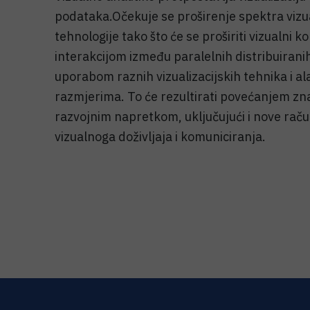
podataka.Očekuje se proširenje spektra vizua
tehnologije tako što će se proširiti vizualni 
interakcijom između paralelnih distribuirani
uporabom raznih vizualizacijskih tehnika i al
razmjerima. To će rezultirati povećanjem zn
razvojnim napretkom, uključujući i nove rač
vizualnoga doživljaja i komuniciranja.