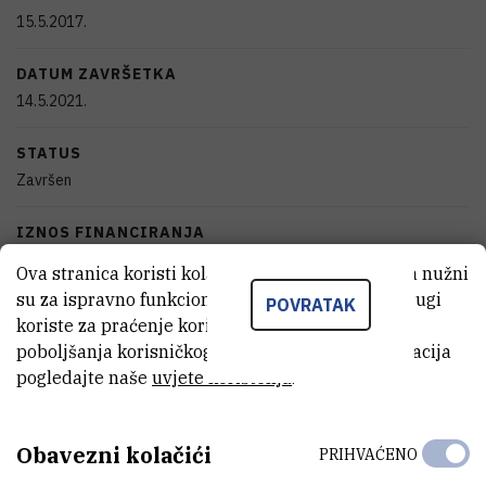
15.5.2017.
DATUM ZAVRŠETKA
14.5.2021.
STATUS
Završen
IZNOS FINANCIRANJA
992.900
HRK
Ova stranica koristi kolačiće. Neki od tih kolačića nužni
su za ispravno funkcioniranje stranice, dok se drugi
POVRATAK
VIŠE INFORMACIJA
koriste za praćenje korištenja stranice radi
CroRIS stranica projekta
poboljšanja korisničkog iskustva. Za više informacija
pogledajte naše
uvjete korištenja
.
Obavezni kolačići
PRIHVAĆENO
Zloćudni tumori predstavljaju jedan od vodećih zdravstvenih