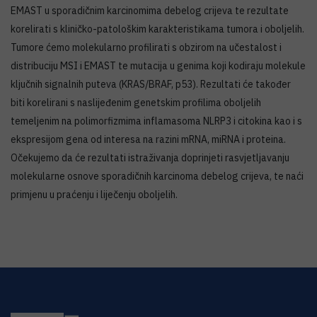
EMAST u sporadičnim karcinomima debelog crijeva te rezultate
korelirati s kliničko-patološkim karakteristikama tumora i oboljelih.
Tumore ćemo molekularno profilirati s obzirom na učestalost i
distribuciju MSI i EMAST te mutacija u genima koji kodiraju molekule
ključnih signalnih puteva (KRAS/BRAF, p53). Rezultati će također
biti korelirani s naslijeđenim genetskim profilima oboljelih
temeljenim na polimorfizmima inflamasoma NLRP3 i citokina kao i s
ekspresijom gena od interesa na razini mRNA, miRNA i proteina.
Očekujemo da će rezultati istraživanja doprinjeti rasvjetljavanju
molekularne osnove sporadičnih karcinoma debelog crijeva, te naći
primjenu u praćenju i liječenju oboljelih.