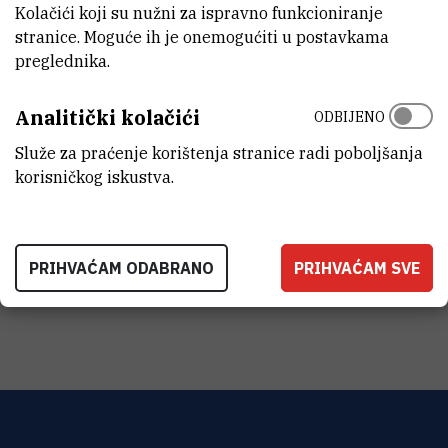
Kolačići koji su nužni za ispravno funkcioniranje
DATUM ZAVRŠETKA
stranice. Moguće ih je onemogućiti u postavkama
31.8.2018.
preglednika.
STATUS
Analitički kolačići
ODBIJENO
Završen
Služe za praćenje korištenja stranice radi poboljšanja
IZNOS FINANCIRANJA
korisničkog iskustva.
929.000
HRK
VIŠE INFORMACIJA
PRIHVAĆAM ODABRANO
PRIHVAĆAM SVE
CroRIS stranica projekta