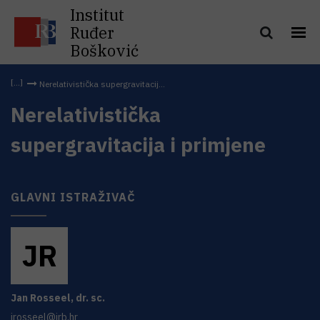
Institut
Ruđer
Bošković
Nerelativistička supergravitacij...
Nerelativistička
supergravitacija i primjene
GLAVNI ISTRAŽIVAČ
J
R
Jan
Rosseel
,
dr. sc.
jrosseel@irb.hr