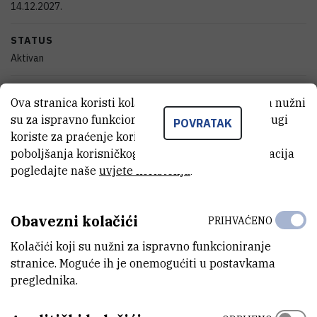
14.12.2027.
STATUS
Aktivan
IZNOS FINANCIRANJA
Ova stranica koristi kolačiće. Neki od tih kolačića nužni
113.225
EUR
su za ispravno funkcioniranje stranice, dok se drugi
POVRATAK
koriste za praćenje korištenja stranice radi
VIŠE INFORMACIJA
poboljšanja korisničkog iskustva. Za više informacija
CroRIS stranica projekta
pogledajte naše
uvjete korištenja
.
Obavezni kolačići
PRIHVAĆENO
Kolačići koji su nužni za ispravno funkcioniranje
Motiviran potencijalnim primjenama na holografiju i neperturbativne
stranice. Moguće ih je onemogućiti u postavkama
aspekte kvantne teorije polja, projekt će konstruirati nove
preglednika.
nerelativističke teorije supergravitacije u 10, 11 i 3 dimenzije. Da
bismo to učinili, koristit ćemo se nedavnim uvidima u Newton-