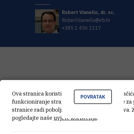
Robert
Vianello
,
dr. sc.
Robert.Vianello@irb.hr
+385 1 456 1117
Ova stranica koristi kolačiće. Neki od tih kolači
POVRATAK
funkcioniranje stranice, dok se drugi koriste za
stranice radi poboljšanja korisničkog iskustva. 
pogledajte naše
uvjete korištenja
.