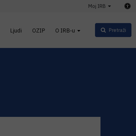
Moj IRB
Ljudi
OZIP
O IRB-u
Pretraži