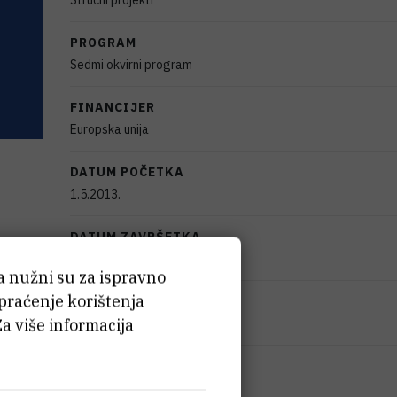
Stručni projekti
PROGRAM
Sedmi okvirni program
FINANCIJER
Europska unija
DATUM POČETKA
1.5.2013.
DATUM ZAVRŠETKA
31.10.2013.
ća nužni su za ispravno
 praćenje korištenja
STATUS
Za više informacija
Završen
IZNOS FINANCIRANJA
72.812
EUR