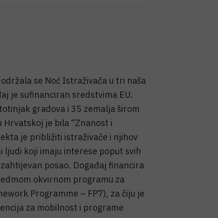
održala se Noć Istraživača u tri naša
đaj je sufinanciran sredstvima EU.
totinjak gradova i 35 zemalja širom
 Hrvatskoj je bila “Znanost i
ekta je približiti istraživače i njihov
i ljudi koji imaju interese poput svih
 i zahtijevan posao. Događaj financira
 u Sedmom okvirnom programu za
amework Programme – FP7), za čiju je
encija za mobilnost i programe