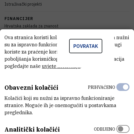
Istraživački projekti
FINANCIJER
Hrvatska zaklada za znanost
Ova stranica koristi kolačiće. Neki od tih kolačića nužni
DATUM POČETKA
su za ispravno funkcioniranje stranice, dok se drugi
POVRATAK
10.9.2014.
koriste za praćenje korištenja stranice radi
poboljšanja korisničkog iskustva. Za više informacija
DATUM ZAVRŠETKA
pogledajte naše
uvjete korištenja
.
9.9.2018.
STATUS
Obavezni kolačići
PRIHVAĆENO
Završen
Kolačići koji su nužni za ispravno funkcioniranje
stranice. Moguće ih je onemogućiti u postavkama
IZNOS FINANCIRANJA
preglednika.
875.000
HRK
VIŠE INFORMACIJA
Analitički kolačići
ODBIJENO