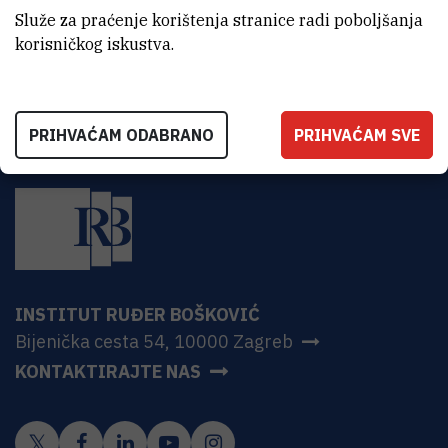
CroRIS stranica projekta
Služe za praćenje korištenja stranice radi poboljšanja
korisničkog iskustva.
PRIHVAĆAM ODABRANO
PRIHVAĆAM SVE
INSTITUT RUĐER BOŠKOVIĆ
Bijenička cesta 54, 10000 Zagreb
KONTAKTIRAJTE NAS