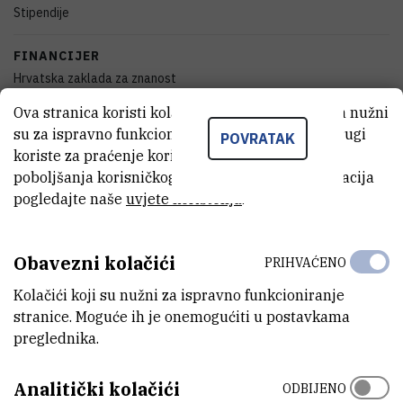
Stipendije
FINANCIJER
Hrvatska zaklada za znanost
Ova stranica koristi kolačiće. Neki od tih kolačića nužni
DATUM POČETKA
su za ispravno funkcioniranje stranice, dok se drugi
POVRATAK
22.9.2011.
koriste za praćenje korištenja stranice radi
poboljšanja korisničkog iskustva. Za više informacija
DATUM ZAVRŠETKA
pogledajte naše
uvjete korištenja
.
9.6.2013.
STATUS
Obavezni kolačići
PRIHVAĆENO
Završen
Kolačići koji su nužni za ispravno funkcioniranje
stranice. Moguće ih je onemogućiti u postavkama
IZNOS FINANCIRANJA
preglednika.
36.200
HRK
VIŠE INFORMACIJA
Analitički kolačići
ODBIJENO