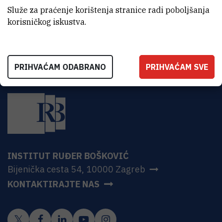
CroRIS stranica projekta
Služe za praćenje korištenja stranice radi poboljšanja
korisničkog iskustva.
PRIHVAĆAM ODABRANO
PRIHVAĆAM SVE
INSTITUT RUĐER BOŠKOVIĆ
Bijenička cesta 54, 10000 Zagreb
KONTAKTIRAJTE NAS