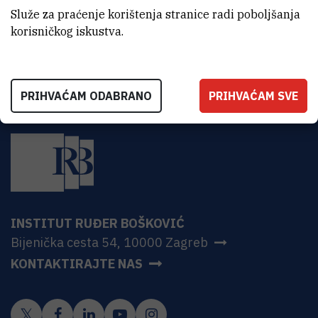
CroRIS stranica projekta
Služe za praćenje korištenja stranice radi poboljšanja
korisničkog iskustva.
PRIHVAĆAM ODABRANO
PRIHVAĆAM SVE
INSTITUT RUĐER BOŠKOVIĆ
Bijenička cesta 54, 10000 Zagreb
KONTAKTIRAJTE NAS