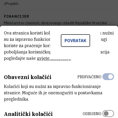
zProjekti
FINANCIJER
Ministarstvo znanosti, obrazovanja i mladih Republike Hrvatske
Ova stranica koristi kolačiće. Neki od tih kolačića nužni
DATUM POČETKA
su za ispravno funkcioniranje stranice, dok se drugi
POVRATAK
1.1.2007.
koriste za praćenje korištenja stranice radi
poboljšanja korisničkog iskustva. Za više informacija
DATUM ZAVRŠETKA
pogledajte naše
uvjete korištenja
.
1.1.2009.
STATUS
Obavezni kolačići
PRIHVAĆENO
Završen
Kolačići koji su nužni za ispravno funkcioniranje
stranice. Moguće ih je onemogućiti u postavkama
IZNOS FINANCIRANJA
preglednika.
0
EUR
VIŠE INFORMACIJA
Analitički kolačići
ODBIJENO