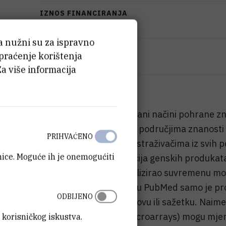
IZNOS FINANCIRANJA
186.809
HRK
ća nužni su za ispravno
VIŠE INFORMACIJA
 praćenje korištenja
CroRIS stranica projekta
Za više informacija
Ontologije su strukturirani načini pohrane zn
upotrebljivost u raznim područjima znanosti i 
PRIHVAĆENO
Gene Ontology, koja je istraživačima iz svih po
anice. Moguće ih je onemogućiti
vokabular za opis funkcija genskih produkat
praktički je revolucionalizirao suvremenu mole
biomedicinsku literaturu PubMed samo je pro
ODBIJENO
koji imaju GO već u naslovu ili sažetku. Na
kao npr. DNA čipovi (microarrays) mogu mjeri
 korisničkog iskustva.