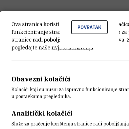
Ova stranica koristi kolačiće. Neki od tih kolači
POVRATAK
funkcioniranje stranice, dok se drugi koriste za
stranice radi poboljšanja korisničkog iskustva. 
pogledajte naše
uvjete korištenja
.
Obavezni kolačići
Kolačići koji su nužni za ispravno funkcioniranje str
u postavkama preglednika.
Analitički kolačići
Služe za praćenje korištenja stranice radi poboljšanja