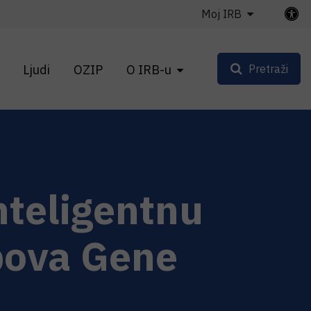
Moj IRB
Ljudi
OZIP
O IRB-u
Pretraži
nteligentnu
upova Gene