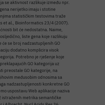
 se aktivnost razlikuje između npr.
gena nerijetko imaju i stotine
 njima statističkim testovima traže
s et al., Bioinformatics 23/4 (2007).
ćnosti bit će nedostatna. Naime,
 posljedično, liste gena koje razlikuju
te će se broj nadzastupljenih GO
tuaciju dodatno komplicira visok
gorija. Potrebno je rješenje koje
e preklapajućih GO kategorija uz
ati preostale GO kategorije, na
 njihovim međusobim odnosima sa
snaga nadzastupljenosti konkretne GO
ažemo uspostavu Web aplikacije naziva
ć istraženih metrika semantičke
er i Albrecht, Nucl Acids Res 36