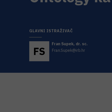
GLAVNI ISTRAŽIVAČ
Fran
Supek
,
dr. sc.
F
S
Fran.Supek@irb.hr