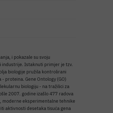
anja, i pokazale su svoju
industrije. Istaknuti primjer je tzv.
lja biologije pružila kontrolirani
a - proteina. Gene Ontology (GO)
kularnu biologiju - na tražilici za
šle 2007. godine izašlo 477 radova
ime, moderne eksperimentalne tehnike
ti aktivnosti desetaka tisuća gena