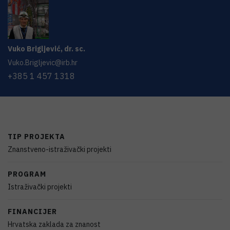
Vuko
Brigljević
,
dr. sc.
Vuko.Brigljevic@irb.hr
+385 1 457 1318
TIP PROJEKTA
Znanstveno-istraživački projekti
PROGRAM
Istraživački projekti
FINANCIJER
Hrvatska zaklada za znanost