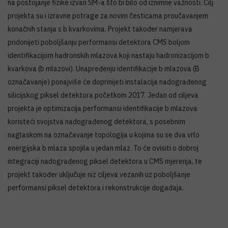
na postojanje fizike izvan SM-a što bi bilo od iznimne važnosti. Cilj
projekta su i izravne potrage za novim česticama proučavanjem
konačnih stanja s b kvarkovima. Projekt također namjerava
pridonijeti poboljšanju performansi detektora CMS boljom
identifikacijom hadronskih mlazova koji nastaju hadronizacijom b
kvarkova (b mlazovi). Unapređenju identifikacije b mlazova (B
označavanje) ponajviše će doprinijeti instalacija nadograđenog
silicijskog piksel detektora početkom 2017. Jedan od ciljeva
projekta je optimizacija performansi identifikacije b mlazova
koristeći svojstva nadograđenog detektora, s posebnim
naglaskom na označavanje topologija u kojima su se dva vrlo
energijska b mlaza spojila u jedan mlaz. To će ovisiti o dobroj
integraciji nadograđenog piksel detektora u CMS mjerenja, te
projekt također uključuje niz ciljeva vezanih uz poboljšanje
performansi piksel detektora i rekonstrukcije događaja.