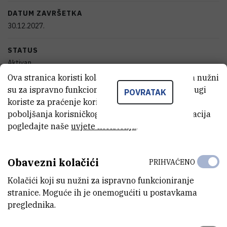
DATUM ZAVRŠETKA
30.12.2027.
STATUS
Aktivan
Ova stranica koristi kolačiće. Neki od tih kolačića nužni
IZNOS FINANCIRANJA
su za ispravno funkcioniranje stranice, dok se drugi
POVRATAK
197.610
EUR
koriste za praćenje korištenja stranice radi
poboljšanja korisničkog iskustva. Za više informacija
VIŠE INFORMACIJA
pogledajte naše
uvjete korištenja
.
CroRIS stranica projekta
Obavezni kolačići
PRIHVAĆENO
Kolačići koji su nužni za ispravno funkcioniranje
stranice. Moguće ih je onemogućiti u postavkama
Najveći broj gljiva svoj životni prostor nalazi u šumskim staništima
preglednika.
gdje obavljaju mnoge važne ekološke uloge kojima uvelike