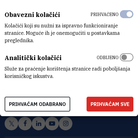
Obavezni kolačići
PRIHVAĆENO
Kolačići koji su nužni za ispravno funkcioniranje
stranice. Moguće ih je onemogućiti u postavkama
preglednika.
Analitički kolačići
ODBIJENO
Služe za praćenje korištenja stranice radi poboljšanja
korisničkog iskustva.
INSTITUT RUĐER BOŠKOVIĆ
Bijenička cesta 54, 10000 Zagreb
KONTAKTIRAJTE NAS
PRIHVAĆAM ODABRANO
PRIHVAĆAM SVE