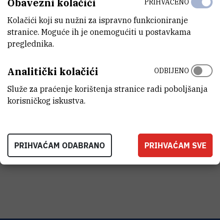
Obavezni kolačići
PRIHVAĆENO
(napomena: broj mjesta je ograničen!)
Kolačići koji su nužni za ispravno funkcioniranje
Rok za prijavu:
5.11.2024.
stranice. Moguće ih je onemogućiti u postavkama
preglednika.
VEZANE DATOTEKE (1)
Analitički kolačići
ODBIJENO
Služe za praćenje korištenja stranice radi poboljšanja
Znanstvena skola 2024_poster
korisničkog iskustva.
(293,8 kB)
PRIHVAĆAM ODABRANO
PRIHVAĆAM SVE