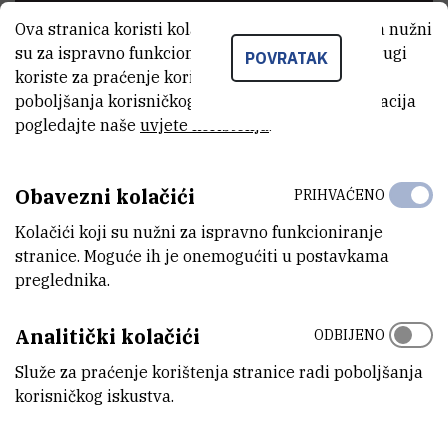
Ova stranica koristi kolačiće. Neki od tih kolačića nužni
su za ispravno funkcioniranje stranice, dok se drugi
POVRATAK
koriste za praćenje korištenja stranice radi
poboljšanja korisničkog iskustva. Za više informacija
pogledajte naše
uvjete korištenja
.
Obavezni kolačići
PRIHVAĆENO
Kolačići koji su nužni za ispravno funkcioniranje
stranice. Moguće ih je onemogućiti u postavkama
preglednika.
Analitički kolačići
ODBIJENO
Služe za praćenje korištenja stranice radi poboljšanja
korisničkog iskustva.