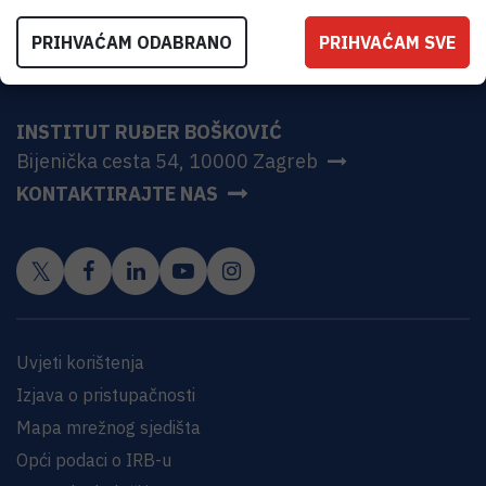
PRIHVAĆAM ODABRANO
PRIHVAĆAM SVE
INSTITUT RUĐER BOŠKOVIĆ
Bijenička cesta 54, 10000 Zagreb
KONTAKTIRAJTE NAS
Uvjeti korištenja
Izjava o pristupačnosti
Mapa mrežnog sjedišta
Opći podaci o IRB-u