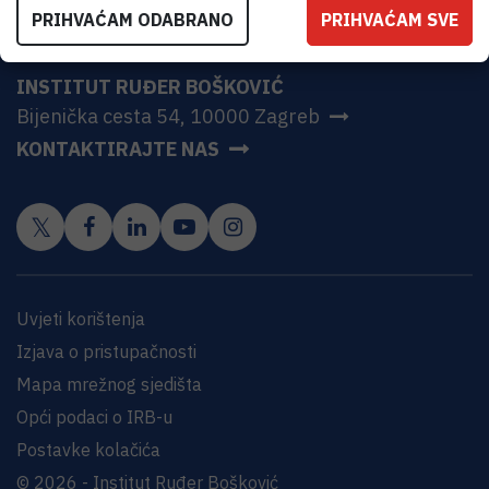
PRIHVAĆAM ODABRANO
PRIHVAĆAM SVE
INSTITUT RUĐER BOŠKOVIĆ
Bijenička cesta 54, 10000 Zagreb
KONTAKTIRAJTE NAS
Uvjeti korištenja
Izjava o pristupačnosti
Mapa mrežnog sjedišta
Opći podaci o IRB-u
Postavke kolačića
© 2026 - Institut Ruđer Bošković