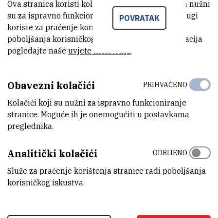
Ova stranica koristi kolačiće. Neki od tih kolačića nužni
su za ispravno funkcioniranje stranice, dok se drugi
POVRATAK
koriste za praćenje korištenja stranice radi
poboljšanja korisničkog iskustva. Za više informacija
pogledajte naše
uvjete korištenja
.
Obavezni kolačići
PRIHVAĆENO
Kolačići koji su nužni za ispravno funkcioniranje
stranice. Moguće ih je onemogućiti u postavkama
preglednika.
Analitički kolačići
ODBIJENO
Služe za praćenje korištenja stranice radi poboljšanja
korisničkog iskustva.