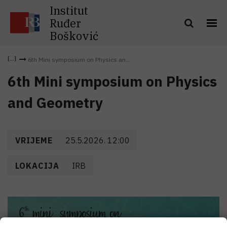
Institut
Ruđer
Bošković
6th Mini symposium on Physics an...
6th Mini symposium on Physics
and Geometry
VRIJEME
25.5.2026. 12:00
LOKACIJA
IRB