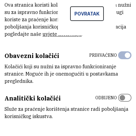
Ova stranica koristi kolačiće. Neki od tih kolačića nužni
su za ispravno funkcioniranje stranice, dok se drugi
POVRATAK
koriste za praćenje korištenja stranice radi
poboljšanja korisničkog iskustva. Za više informacija
pogledajte naše
uvjete korištenja
.
Obavezni kolačići
PRIHVAĆENO
Kolačići koji su nužni za ispravno funkcioniranje
stranice. Moguće ih je onemogućiti u postavkama
preglednika.
Analitički kolačići
ODBIJENO
Služe za praćenje korištenja stranice radi poboljšanja
korisničkog iskustva.