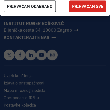
PRIHVAĆAM ODABRANO
PRIHVAĆAM SVE
INSTITUT RUĐER BOŠKOVIĆ
Bijenička cesta 54, 10000 Zagreb
KONTAKTIRAJTE NAS
Uvjeti korištenja
Izjava o pristupačnosti
Mapa mrežnog sjedišta
Opći podaci o IRB-u
Postavke kolačića