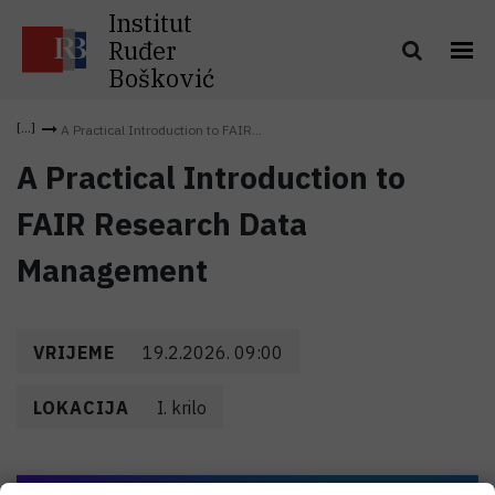
Institut
Ruđer
Bošković
A Practical Introduction to FAIR...
A Practical Introduction to
FAIR Research Data
Management
VRIJEME
19.2.2026. 09:00
LOKACIJA
I. krilo