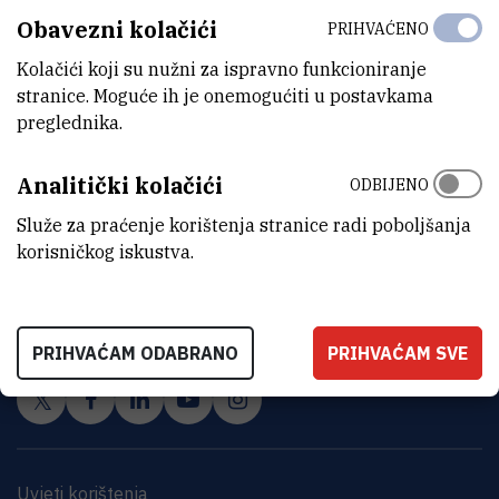
Obavezni kolačići
PRIHVAĆENO
Kolačići koji su nužni za ispravno funkcioniranje
stranice. Moguće ih je onemogućiti u postavkama
preglednika.
Analitički kolačići
ODBIJENO
Služe za praćenje korištenja stranice radi poboljšanja
korisničkog iskustva.
INSTITUT RUĐER BOŠKOVIĆ
Bijenička cesta 54, 10000 Zagreb
KONTAKTIRAJTE NAS
PRIHVAĆAM ODABRANO
PRIHVAĆAM SVE
Uvjeti korištenja