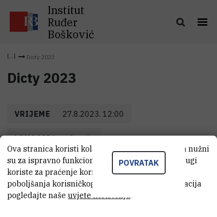
Institut
Ruđer
Bošković
Dicty 2023
Dicty 2023
VRIJEME
27.8.2023. 12:00
LOKACIJA
Opatija
Ova stranica koristi kolačiće. Neki od tih kolačića nužni
su za ispravno funkcioniranje stranice, dok se drugi
POVRATAK
koriste za praćenje korištenja stranice radi
poboljšanja korisničkog iskustva. Za više informacija
pogledajte naše
uvjete korištenja
.