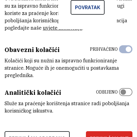
su za ispravno funkcioniranje stranice, dok se drugi
POVRATAK
koriste za praćenje korištenja stranice radi
poboljšanja korisničkog iskustva. Za više informacija
pogledajte naše
uvjete korištenja
.
Obavezni kolačići
PRIHVAĆENO
Kolačići koji su nužni za ispravno funkcioniranje
stranice. Moguće ih je onemogućiti u postavkama
preglednika.
Analitički kolačići
ODBIJENO
Služe za praćenje korištenja stranice radi poboljšanja
korisničkog iskustva.