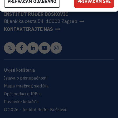
PRIHVAĆAM ODABRANO
PRIHVAĆAM SVE
INSTITUT RUĐER BOŠKOVIĆ
Bijenička cesta 54, 10000 Zagreb
KONTAKTIRAJTE NAS
Uvjeti korištenja
Izjava o pristupačnosti
Mapa mrežnog sjedišta
Opći podaci o IRB-u
Postavke kolačića
© 2026 - Institut Ruđer Bošković