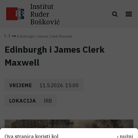
Institut
Ruđer
Bošković
Edinburgh i James Clerk Maxwell
Edinburgh i James Clerk
Maxwell
VRIJEME
11.5.2026. 15:00
LOKACIJA
IRB
Ova stranica koristi kolačiće. Neki od tih kolačića nužni