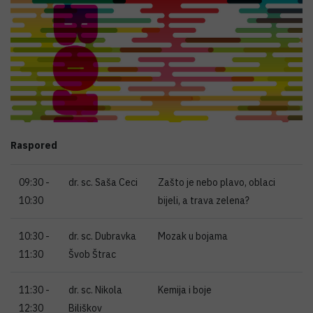
Raspored
09:30 -
dr. sc. Saša Ceci
Zašto je nebo plavo, oblaci
10:30
bijeli, a trava zelena?
10:30 -
dr. sc. Dubravka
Mozak u bojama
11:30
Švob Štrac
11:30 -
dr. sc. Nikola
Kemija i boje
12:30
Biliškov