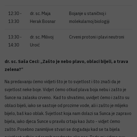
12:30 -
dr. sc. Maja
Bojanje u staničnoj i
13:30
Herak Bosnar
molekularnoj biologiji
13:30 -
dr. sc. Milivoj
Crveni protoni i plavi neutroni
14:30
Uroić
dr. sc. Saša Ceci: „Zašto je nebo plavo, oblaci bijeli, a trava
zelena?“
Na predavanju ćemo vidjeti što je to svjetlost i što znači da je
svjetlost neke boje. Vidjet ćemo otkud plava boja nebu i zašto je
Sunce na zalasku crveno. Kad to shvatimo, uvidjet ćemo i zašto su
oblaci bijeli, iako se sastoje od prozirne vode, ali i zašto je mlijeko
bijelo, baš kao oblak. Svjetlost koja nam dolazi sa Sunca je zapravo
bijela, iako djeca Sunce u pravilu crtaju kao žuto - vidjet ćemo
zašto. Posebno zanimljive stvari se događaju kad se ta bijela