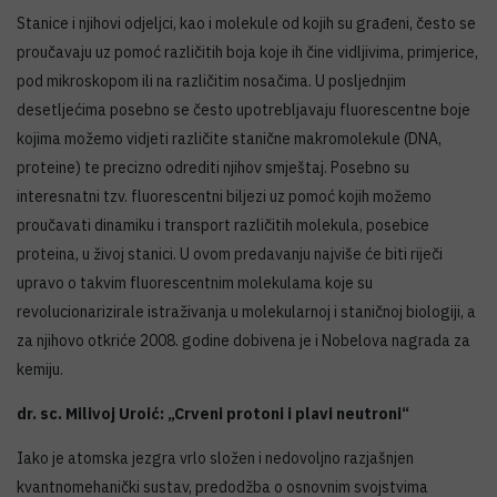
Stanice i njihovi odjeljci, kao i molekule od kojih su građeni, često se
proučavaju uz pomoć različitih boja koje ih čine vidljivima, primjerice,
pod mikroskopom ili na različitim nosačima. U posljednjim
desetljećima posebno se često upotrebljavaju fluorescentne boje
kojima možemo vidjeti različite stanične makromolekule (DNA,
proteine) te precizno odrediti njihov smještaj. Posebno su
interesnatni tzv. fluorescentni biljezi uz pomoć kojih možemo
proučavati dinamiku i transport različitih molekula, posebice
proteina, u živoj stanici. U ovom predavanju najviše će biti riječi
upravo o takvim fluorescentnim molekulama koje su
revolucionarizirale istraživanja u molekularnoj i staničnoj biologiji, a
za njihovo otkriće 2008. godine dobivena je i Nobelova nagrada za
kemiju.
dr. sc. Milivoj Uroić: „Crveni protoni i plavi neutroni“
Iako je atomska jezgra vrlo složen i nedovoljno razjašnjen
kvantnomehanički sustav, predodžba o osnovnim svojstvima