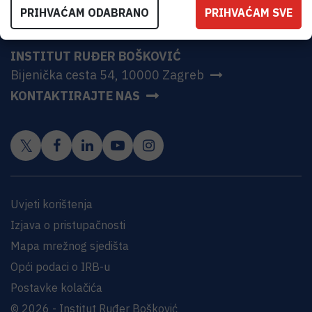
PRIHVAĆAM ODABRANO
PRIHVAĆAM SVE
INSTITUT RUĐER BOŠKOVIĆ
Bijenička cesta 54, 10000 Zagreb
KONTAKTIRAJTE NAS
Uvjeti korištenja
Izjava o pristupačnosti
Mapa mrežnog sjedišta
Opći podaci o IRB-u
Postavke kolačića
© 2026 - Institut Ruđer Bošković