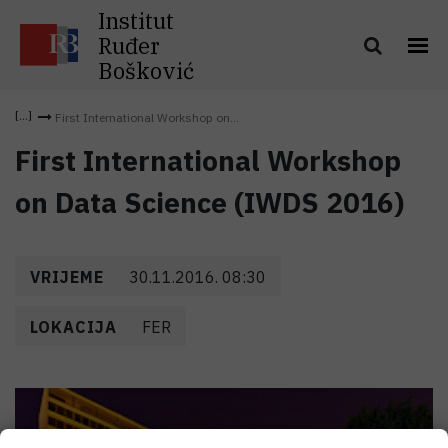
Institut
Ruđer
Bošković
First International Workshop on...
First International Workshop
on Data Science (IWDS 2016)
VRIJEME
30.11.2016. 08:30
LOKACIJA
FER