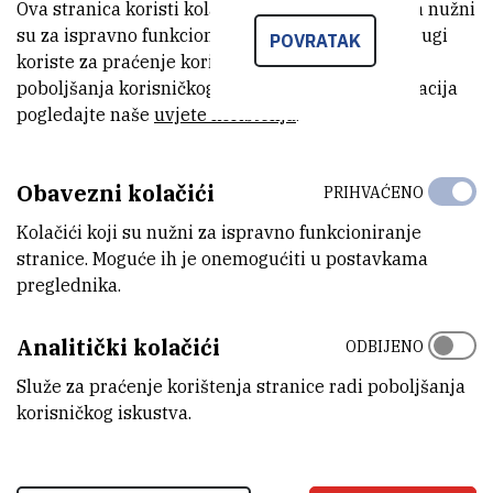
Ova stranica koristi kolačiće. Neki od tih kolačića nužni
su za ispravno funkcioniranje stranice, dok se drugi
POVRATAK
koriste za praćenje korištenja stranice radi
poboljšanja korisničkog iskustva. Za više informacija
pogledajte naše
uvjete korištenja
.
Obavezni kolačići
PRIHVAĆENO
Kolačići koji su nužni za ispravno funkcioniranje
stranice. Moguće ih je onemogućiti u postavkama
preglednika.
Analitički kolačići
ODBIJENO
Služe za praćenje korištenja stranice radi poboljšanja
korisničkog iskustva.