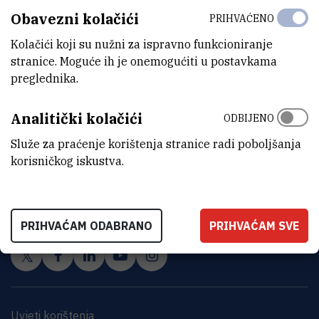
Obavezni kolačići
PRIHVAĆENO
Kolačići koji su nužni za ispravno funkcioniranje
stranice. Moguće ih je onemogućiti u postavkama
preglednika.
Analitički kolačići
ODBIJENO
Služe za praćenje korištenja stranice radi poboljšanja
korisničkog iskustva.
INSTITUT RUĐER BOŠKOVIĆ
Bijenička cesta 54, 10000 Zagreb
KONTAKTIRAJTE NAS
PRIHVAĆAM ODABRANO
PRIHVAĆAM SVE
Uvjeti korištenja