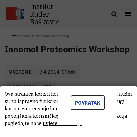
Institut
Ruđer
Bošković
Innomol Proteomics Workshop
Innomol Proteomics Workshop
VRIJEME
7.4.2014. 09:00
LOKACIJA
IRB
Ova stranica koristi kolačiće. Neki od tih kolačića nužni
su za ispravno funkcioniranje stranice, dok se drugi
POVRATAK
koriste za praćenje korištenja stranice radi
poboljšanja korisničkog iskustva. Za više informacija
pogledajte naše
uvjete korištenja
.