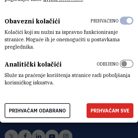
Obavezni kolačići
PRIHVAĆENO
Kolačići koji su nužni za ispravno funkcioniranje
stranice. Moguće ih je onemogućiti u postavkama
preglednika.
Analitički kolačići
ODBIJENO
Služe za praćenje korištenja stranice radi poboljšanja
korisničkog iskustva.
INSTITUT RUĐER BOŠKOVIĆ
Bijenička cesta 54, 10000 Zagreb
PRIHVAĆAM ODABRANO
PRIHVAĆAM SVE
KONTAKTIRAJTE NAS