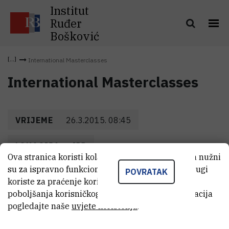
Institut
Ruđer
Bošković
International Masterclasses
International Masterclasses
VRIJEME
26.3.2015. 08:45
LOKACIJA
IRB
Ova stranica koristi kolačiće. Neki od tih kolačića nužni
su za ispravno funkcioniranje stranice, dok se drugi
POVRATAK
koriste za praćenje korištenja stranice radi
poboljšanja korisničkog iskustva. Za više informacija
pogledajte naše
uvjete korištenja
.