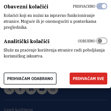
Obavezni kolačići
PRIHVAĆENO
Kolačići koji su nužni za ispravno funkcioniranje
stranice. Moguće ih je onemogućiti u postavkama
preglednika.
Analitički kolačići
ODBIJENO
Služe za praćenje korištenja stranice radi poboljšanja
korisničkog iskustva.
INSTITUT RUĐER BOŠKOVIĆ
Bijenička cesta 54, 10000 Zagreb
KONTAKTIRAJTE NAS
PRIHVAĆAM ODABRANO
PRIHVAĆAM SVE
Uvjeti korištenja