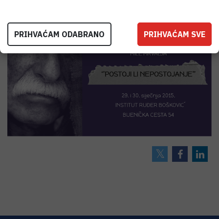
izložbi autor Mile Mrvalj.
PRIHVAĆAM ODABRANO
PRIHVAĆAM SVE