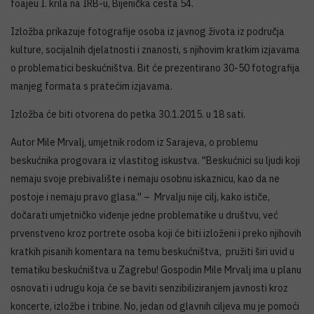
foajeu I. krila na IRB-u, Bijenička cesta 54.
Izložba prikazuje fotografije osoba iz javnog života iz područja
kulture, socijalnih djelatnosti i znanosti, s njihovim kratkim izjavama
o problematici beskućništva. Bit će prezentirano 30-50 fotografija
manjeg formata s pratećim izjavama.
Izložba će biti otvorena do petka 30.1.2015. u 18 sati.
Autor Mile Mrvalj, umjetnik rodom iz Sarajeva, o problemu
beskućnika progovara iz vlastitog iskustva. ''Beskućnici su ljudi koji
nemaju svoje prebivalište i nemaju osobnu iskaznicu, kao da ne
postoje i nemaju pravo glasa.'' – Mrvalju nije cilj, kako ističe,
dočarati umjetničko viđenje jedne problematike u društvu, već
prvenstveno kroz portrete osoba koji će biti izloženi i preko njihovih
kratkih pisanih komentara na temu beskućništva, pružiti širi uvid u
tematiku beskućništva u Zagrebu! Gospodin Mile Mrvalj ima u planu
osnovati i udrugu koja će se baviti senzibiliziranjem javnosti kroz
koncerte, izložbe i tribine. No, jedan od glavnih ciljeva mu je pomoći