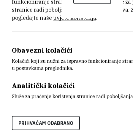
funkcioniranje stranice, dok se drugi koriste za
stranice radi poboljšanja korisničkog iskustva. 
pogledajte naše
uvjete korištenja
.
Obavezni kolačići
Kolačići koji su nužni za ispravno funkcioniranje str
u postavkama preglednika.
Analitički kolačići
Služe za praćenje korištenja stranice radi poboljšanja
PRIHVAĆAM ODABRANO