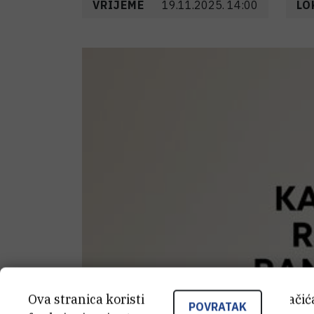
VRIJEME
19.11.2025. 14:00
LO
Ova stranica koristi kolačiće. Neki od tih kolači
POVRATAK