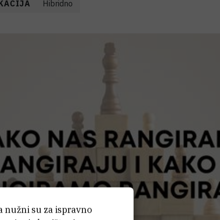
KACIJA
Hibridno
ća nužni su za ispravno