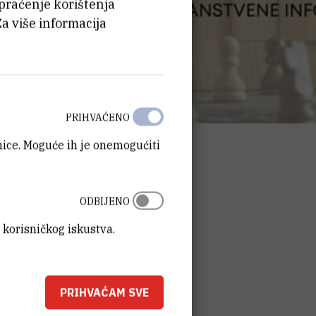
 praćenje korištenja
Za više informacija
PRIHVAĆENO
anice. Moguće ih je onemogućiti
ODBIJENO
 korisničkog iskustva.
PRIHVAĆAM SVE