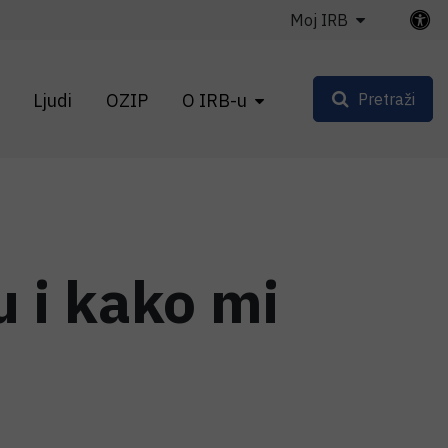
Moj IRB
Ljudi
OZIP
O IRB-u
Pretraži
u i kako mi