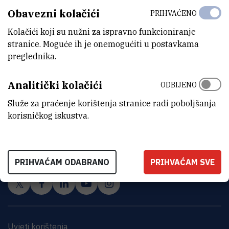
Obavezni kolačići
PRIHVAĆENO
Kolačići koji su nužni za ispravno funkcioniranje
stranice. Moguće ih je onemogućiti u postavkama
preglednika.
Analitički kolačići
ODBIJENO
Služe za praćenje korištenja stranice radi poboljšanja
korisničkog iskustva.
INSTITUT RUĐER BOŠKOVIĆ
Bijenička cesta 54, 10000 Zagreb
KONTAKTIRAJTE NAS
PRIHVAĆAM ODABRANO
PRIHVAĆAM SVE
Uvjeti korištenja