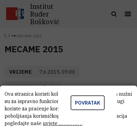
Institut
Ruđer
Bošković
MECAME 2015
MECAME 2015
VRIJEME
7.6.2015. 09:00
LOKACIJA
Zadar
Ova stranica koristi kolačiće. Neki od tih kolačića nužni
su za ispravno funkcioniranje stranice, dok se drugi
POVRATAK
koriste za praćenje korištenja stranice radi
poboljšanja korisničkog iskustva. Za više informacija
pogledajte naše
uvjete korištenja
.