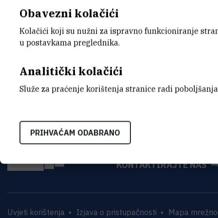
Obavezni kolačići
Kolačići koji su nužni za ispravno funkcioniranje str
u postavkama preglednika.
Analitički kolačići
Služe za praćenje korištenja stranice radi poboljšanja
PRIHVAĆAM ODABRANO
INSTITUT RUĐER BOŠK
Bijenička cesta 54, 1000
KONTAKTIRAJTE NAS
Uvjeti korištenja
Izjava o pristupačnosti
Mapa mrežnog