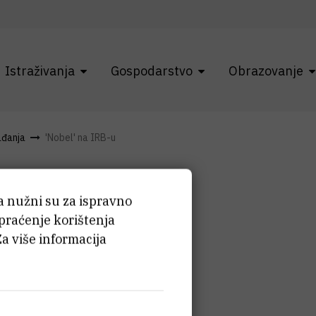
Istraživanja
Gospodarstvo
Obrazovanje
ađanja
'Nobel' na IRB-u
IRB-u
ća nužni su za ispravno
 praćenje korištenja
Za više informacija
KACIJA
Dvorana III.