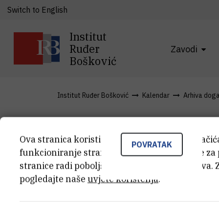
Switch to English
Institut
Ruđer
Zavodi
Bošković
Institut Ruđer Bošković
Kalendar
Arhiva dog
'Nobel' na 
Ova stranica koristi kolačiće. Neki od tih kolači
POVRATAK
funkcioniranje stranice, dok se drugi koriste za
stranice radi poboljšanja korisničkog iskustva. 
pogledajte naše
uvjete korištenja
.
VRIJEME
12.11.2014. 15:00
LO