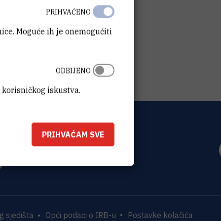
PRIHVAĆENO
anice. Moguće ih je onemogućiti
ODBIJENO
 korisničkog iskustva.
PRIHVAĆAM SVE
OVIĆ
0 Zagreb
 sjedišta
Opći podaci o IRB-u
Postavke kolačića