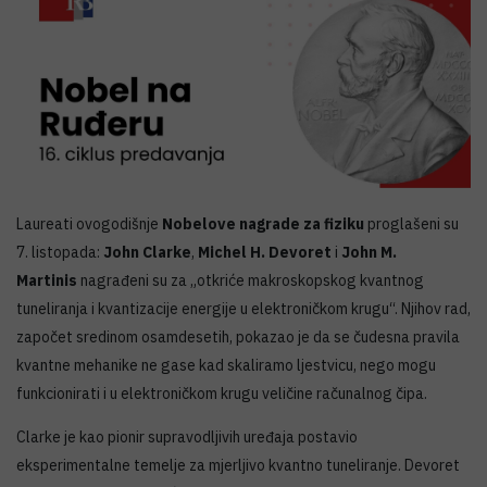
Laureati ovogodišnje
Nobelove nagrade za fiziku
proglašeni su
7. listopada:
John Clarke
,
Michel H. Devoret
i
John M.
Martinis
nagrađeni su za „otkriće makroskopskog kvantnog
tuneliranja i kvantizacije energije u elektroničkom krugu“. Njihov rad,
započet sredinom osamdesetih, pokazao je da se čudesna pravila
kvantne mehanike ne gase kad skaliramo ljestvicu, nego mogu
funkcionirati i u elektroničkom krugu veličine računalnog čipa.
Clarke je kao pionir supravodljivih uređaja postavio
eksperimentalne temelje za mjerljivo kvantno tuneliranje. Devoret