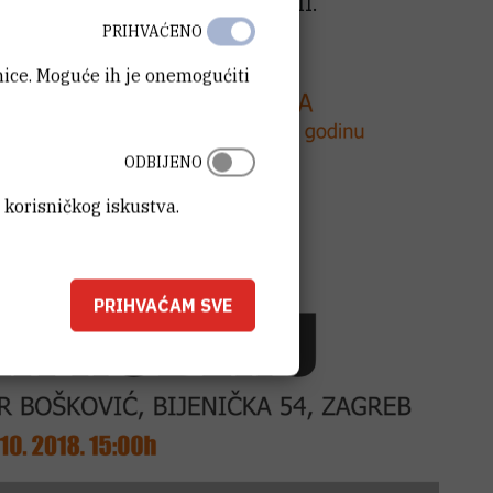
odine s početkom u15hudvorani III.
PRIHVAĆENO
ka 54, Zagreb.
anice. Moguće ih je onemogućiti
ODBIJENO
 korisničkog iskustva.
PRIHVAĆAM SVE