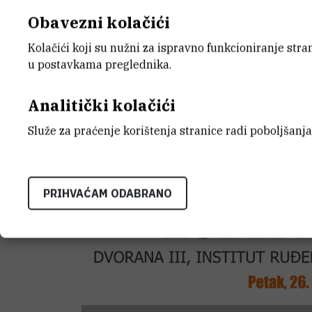
Ruđer Bošković, u petak,26. 10. 2018.g
Obavezni kolačići
krilanaInstitutu Ruđer Bošković, Bijenič
Kolačići koji su nužni za ispravno funkcioniranje str
u postavkama preglednika.
Analitički kolačići
Služe za praćenje korištenja stranice radi poboljšanja
PRIHVAĆAM ODABRANO