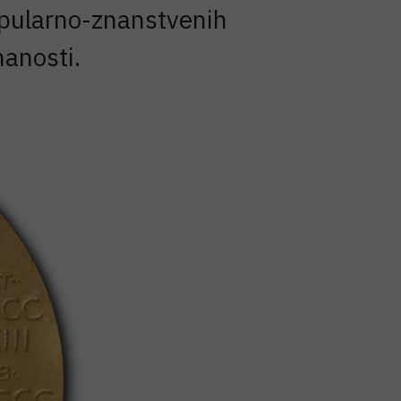
popularno-znanstvenih
anosti.