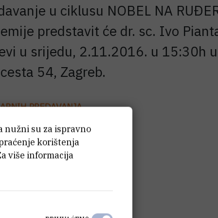
edavanje u ciklusu NOBEL NA RUĐER
emije predstavit će dr. sc. Ivo Pia
vi u srijedu, 2.11.2016. u 15:30h u d
 cesta 54, Zagreb.
ća nužni su za ispravno
 praćenje korištenja
Za više informacija