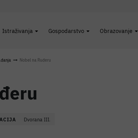
Istraživanja
Gospodarstvo
Obrazovanje
ađanja
Nobel na Ruđeru
uđeru
ACIJA
Dvorana III.