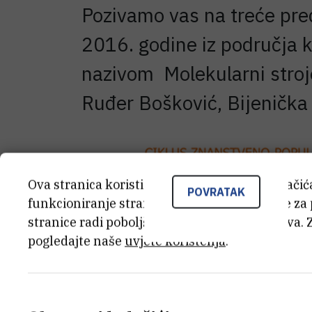
Pozivamo vas na treće pr
2016. godine iz područja k
nazivom Molekularni stroje
Ruđer Bošković, Bijenička
Ova stranica koristi kolačiće. Neki od tih kolači
POVRATAK
funkcioniranje stranice, dok se drugi koriste za
stranice radi poboljšanja korisničkog iskustva. 
pogledajte naše
uvjete korištenja
.