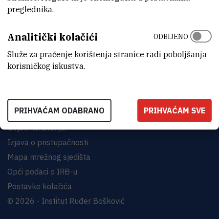
preglednika.
INSTITUT RUĐER BOŠKOVIĆ
Analitički kolačići
Bijenička cesta 54, 10000 Zagreb
ODBIJENO
KONTAKTIRAJTE NAS
Služe za praćenje korištenja stranice radi poboljšanja
korisničkog iskustva.
PRIHVAĆAM ODABRANO
PRIHVAĆAM SVE
Uvjeti korištenja
Izjava o pristupačnosti
Mapa mrežnog sjedišta
Opći podaci o IRB-u
Postavke kolačića
© 2026 - Institut Ruđer Bošković