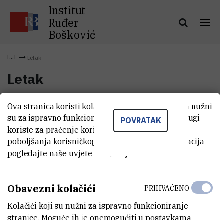
Institut
Ruđer
Bošković
Letak
Letak
Ova stranica koristi kolačiće. Neki od tih kolačića nužni
Letak
(147,9 kB)
su za ispravno funkcioniranje stranice, dok se drugi
POVRATAK
koriste za praćenje korištenja stranice radi
poboljšanja korisničkog iskustva. Za više informacija
pogledajte naše
uvjete korištenja
.
Obavezni kolačići
PRIHVAĆENO
Kolačići koji su nužni za ispravno funkcioniranje
stranice. Moguće ih je onemogućiti u postavkama