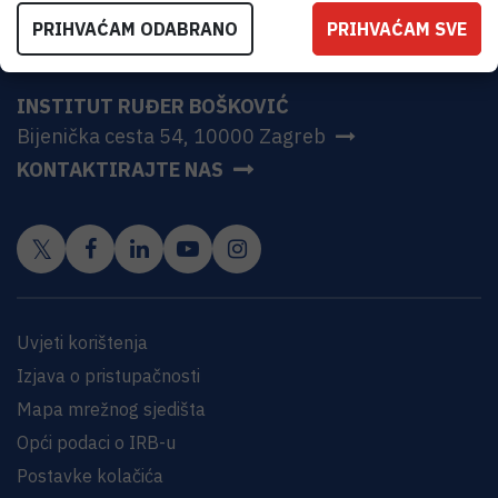
PRIHVAĆAM ODABRANO
PRIHVAĆAM SVE
INSTITUT RUĐER BOŠKOVIĆ
Bijenička cesta 54, 10000 Zagreb
KONTAKTIRAJTE NAS
Uvjeti korištenja
Izjava o pristupačnosti
Mapa mrežnog sjedišta
Opći podaci o IRB-u
Postavke kolačića