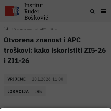
Institut
Ruđer
Bošković
Otvorena znanost i APC troškovi:...
Otvorena znanost i APC
troškovi: kako iskoristiti ZI5-26
i ZI1-26
VRIJEME
20.1.2026. 11:00
LOKACIJA
IRB