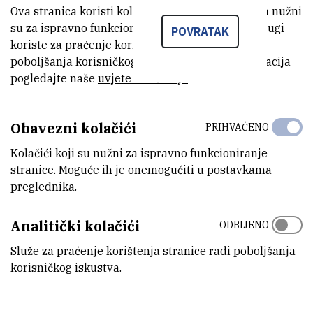
Ova stranica koristi kolačiće. Neki od tih kolačića nužni
su za ispravno funkcioniranje stranice, dok se drugi
POVRATAK
koriste za praćenje korištenja stranice radi
poboljšanja korisničkog iskustva. Za više informacija
pogledajte naše
uvjete korištenja
.
Obavezni kolačići
PRIHVAĆENO
Kolačići koji su nužni za ispravno funkcioniranje
stranice. Moguće ih je onemogućiti u postavkama
preglednika.
Analitički kolačići
ODBIJENO
Služe za praćenje korištenja stranice radi poboljšanja
korisničkog iskustva.