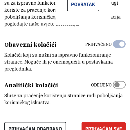
su za ispravno funkcioniranje stranice, dok se drugi
POVRATAK
koriste za praćenje korištenja stranice radi
poboljšanja korisničkog iskustva. Za više informacija
pogledajte naše
uvjete korištenja
.
Obavezni kolačići
PRIHVAĆENO
Kolačići koji su nužni za ispravno funkcioniranje
stranice. Moguće ih je onemogućiti u postavkama
preglednika.
Analitički kolačići
ODBIJENO
Služe za praćenje korištenja stranice radi poboljšanja
korisničkog iskustva.
PRIHVAĆAM ODABRANO
PRIHVAĆAM SVE