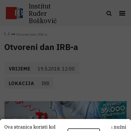
Institut
Ruđer
Bošković
Otvoreni dan IRB-a
Otvoreni dan IRB-a
VRIJEME
19.5.2018. 12:00
LOKACIJA
IRB
Ova stranica koristi kolačiće. Neki od tih kolačića nužni