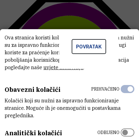
Ova stranica koristi kolačiće. Neki od tih kolačića nužni
su za ispravno funkcioniranje stranice, dok se drugi
POVRATAK
koriste za praćenje korištenja stranice radi
poboljšanja korisničkog iskustva. Za više informacija
pogledajte naše
uvjete korištenja
.
Obavezni kolačići
PRIHVAĆENO
Kolačići koji su nužni za ispravno funkcioniranje
stranice. Moguće ih je onemogućiti u postavkama
preglednika.
Analitički kolačići
ODBIJENO