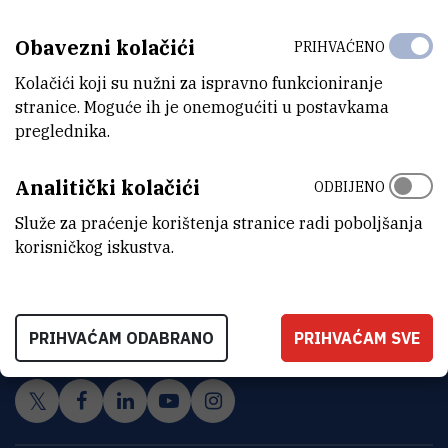
Obavezni kolačići
PRIHVAĆENO
Kolačići koji su nužni za ispravno funkcioniranje
stranice. Moguće ih je onemogućiti u postavkama
preglednika.
Analitički kolačići
ODBIJENO
Služe za praćenje korištenja stranice radi poboljšanja
korisničkog iskustva.
INSTITUT RUĐER BOŠKOVIĆ
Bijenička cesta 54, 10000 Zagreb
KONTAKTIRAJTE NAS
PRIHVAĆAM ODABRANO
PRIHVAĆAM SVE