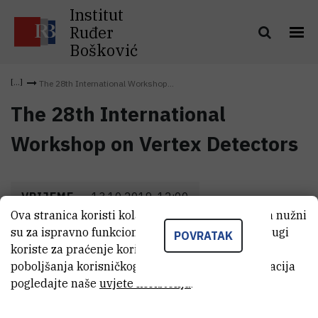
Institut
Ruđer
Bošković
The 28th International Workshop...
The 28th International
Workshop on Vertex Detectors
VRIJEME
13.10.2019. 12:00
Ova stranica koristi kolačiće. Neki od tih kolačića nužni
su za ispravno funkcioniranje stranice, dok se drugi
POVRATAK
koriste za praćenje korištenja stranice radi
poboljšanja korisničkog iskustva. Za više informacija
pogledajte naše
uvjete korištenja
.