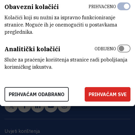
Obavezni kolačići
PRIHVAĆENO
Kolačići koji su nužni za ispravno funkcioniranje
stranice. Moguće ih je onemogućiti u postavkama
preglednika.
Analitički kolačići
ODBIJENO
Služe za praćenje korištenja stranice radi poboljšanja
INSTITUT RUĐER BOŠKOVIĆ
korisničkog iskustva.
Bijenička cesta 54, 10000 Zagreb
KONTAKTIRAJTE NAS
PRIHVAĆAM ODABRANO
PRIHVAĆAM SVE
Uvjeti korištenja