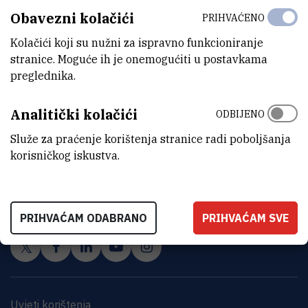
Obavezni kolačići
PRIHVAĆENO
Kolačići koji su nužni za ispravno funkcioniranje
stranice. Moguće ih je onemogućiti u postavkama
preglednika.
Analitički kolačići
ODBIJENO
Služe za praćenje korištenja stranice radi poboljšanja
korisničkog iskustva.
INSTITUT RUĐER BOŠKOVIĆ
Bijenička cesta 54, 10000 Zagreb
KONTAKTIRAJTE NAS
PRIHVAĆAM ODABRANO
PRIHVAĆAM SVE
Uvjeti korištenja