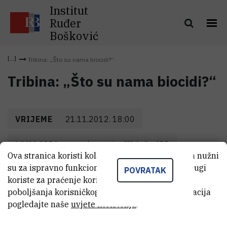
Institut
Ruđer
Bošković
Tribina: „Što su nama biocidi?“
Tribina: „Što su nama biocidi?“
VRIJEME
21.11.2012. 18:00
LOKACIJA
predavaonica III. krila, IRB
Ova stranica koristi kolačiće. Neki od tih kolačića nužni
su za ispravno funkcioniranje stranice, dok se drugi
POVRATAK
koriste za praćenje korištenja stranice radi
poboljšanja korisničkog iskustva. Za više informacija
pogledajte naše
uvjete korištenja
.