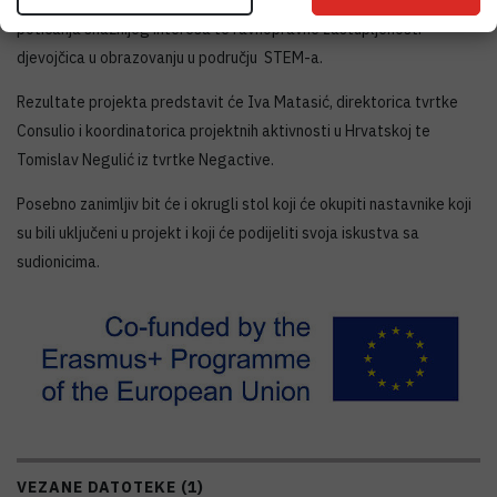
izbor alata i materijala koje mogu koristiti u nastavi s ciljem
poticanja snažnijeg interesa te ravnopravne zastupljenosti
djevojčica u obrazovanju u području STEM-a.
Rezultate projekta predstavit će Iva Matasić, direktorica tvrtke
Consulio i koordinatorica projektnih aktivnosti u Hrvatskoj te
Tomislav Negulić iz tvrtke Negactive.
Posebno zanimljiv bit će i okrugli stol koji će okupiti nastavnike koji
su bili uključeni u projekt i koji će podijeliti svoja iskustva sa
sudionicima.
VEZANE DATOTEKE (1)