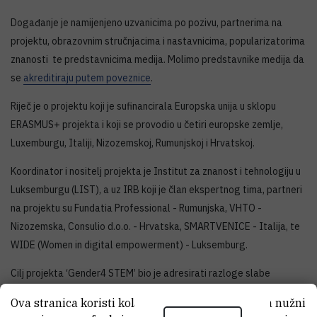
Događanje je namijenjeno uzvanicima po pozivu, partnerima na
projektu, obrazovnim stručnjacima i nastavnicima, popularizatorima
znanosti te predstavnicima medija. Molimo predstavnike medija da
se
akreditiraju putem poveznice
.
Riječ je o projektu koji je sufinancirala Europska unija u sklopu
ERASMUS+ projekta i koji se provodio u četiri europske zemlje,
Luxemburgu, Italiji, Nizozemskoj, Rumunjskoj i Hrvatskoj.
Koordinator i nositelj projekta je Institut za znanost i tehnologiju u
Luksemburgu (LIST), a uz IRB koji je član ekspertnog tima, partneri
na projektu su Fundatia Professional - Rumunjska, VHTO -
Nizozemska, Consulio d.o.o. - Hrvatska, SMARTVENICE - Italija, te
WIDE (Women in digital empowerment) - Luksemburg.
Cilj projekta ‘Gender4 STEM’ bio je adresirati razloge slabe
zastupljenosti djevojčica u obrazovanju u području STEM-a
Ova stranica koristi kolačiće. Neki od tih kolačića nužni
(znanost, tehnologija, inženjerstvo i matematika), a potom i žena u