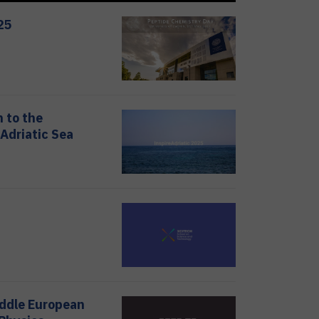
25
 to the
 Adriatic Sea
iddle European