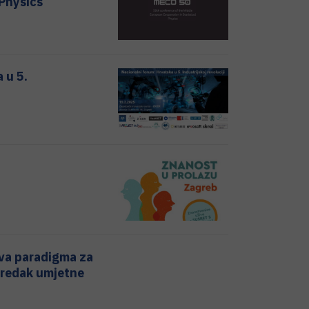
 Physics
 u 5.
ova paradigma za
predak umjetne