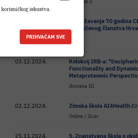
Dvorana 3.
 korisničkog iskustva.
04.12.2024.
Obilježavanje 70 godina C
pridruženog članstva Hrv
17:00
PRIHVAĆAM SVE
PMF
03.12.2024.
Kolokvij IRB-a: "Decipheri
Functionality and Dynamic
Metaproteomic Perspectiv
dvorana III.
02.12.2024.
Zimska škola AI4Health.Cr
Online / Zicer
25.11.2024.
5. Znanstvena škola o oko