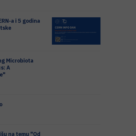
ERN-a i 5 godina
atske
ng Microbiota
s: A
e"
o
lišu na temu "Od