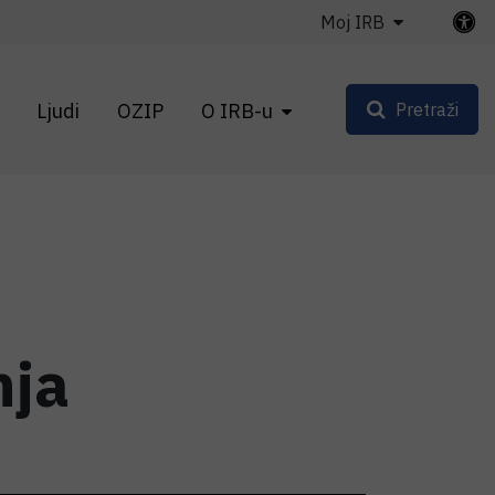
Moj IRB
Ljudi
OZIP
O IRB-u
Pretraži
nja