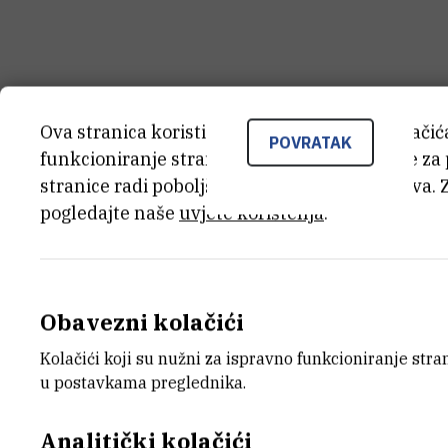
Ova stranica koristi kolačiće. Neki od tih kolači
POVRATAK
funkcioniranje stranice, dok se drugi koriste za
stranice radi poboljšanja korisničkog iskustva. 
pogledajte naše
uvjete korištenja
.
Obavezni kolačići
Kolačići koji su nužni za ispravno funkcioniranje str
u postavkama preglednika.
Analitički kolačići