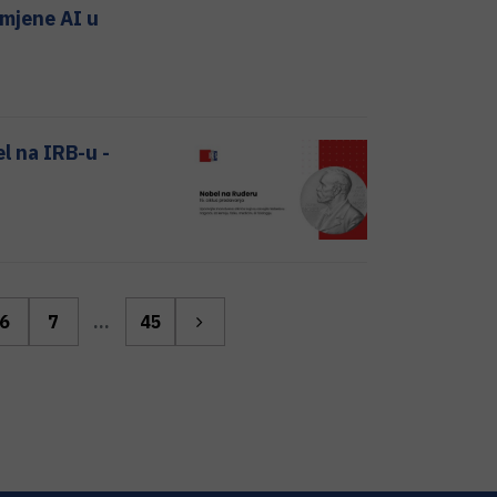
imjene AI u
l na IRB-u -
6
7
...
45