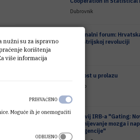
Cooperation in Statistical
Dubrovnik
19.03.2025.
Nacionalni forum: Hrvatska
ća nužni su za ispravno
Industrijskoj revoluciji
 praćenje korištenja
ZICER
Za više informacija
08.03.2025.
Znanost u prolazu
Zagreb
PRIHVAĆENO
anice. Moguće ih je onemogućiti
19.02.2025.
Kolokvij IRB-a "Gating: N
razumijevanje mozga i na
inteligencije"
ODBIJENO